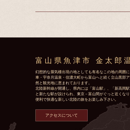
富山県魚津市 金太郎
幻想的な蜃気楼出現の地としても有名なこの地の周囲に
車・宇奈月温泉・信濃大町から富山へと続く立山黒部ア
然と観光地に恵まれております。
北陸新幹線が開通し、県内には「富山駅」、「新高岡駅
と新たな駅が設けられ、東京－富山間がぐっと近くなり
便利で快適な新しい北陸の旅をお楽しみ下さい。
アクセスについて