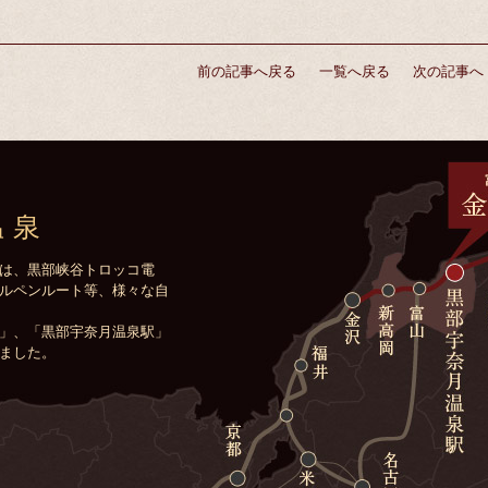
前の記事へ戻る
一覧へ戻る
次の記事へ
温泉
は、黒部峡谷トロッコ電
ルペンルート等、様々な自
」、「黒部宇奈月温泉駅」
ました。