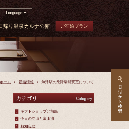
Language
日帰り温泉カルナの館
ご宿泊プラン
ホーム
新着情報
魚津駅の乗降場所変更について
カテゴリ
Category
ギフトショップ北前船
今日の立山と富山湾
お知らせ