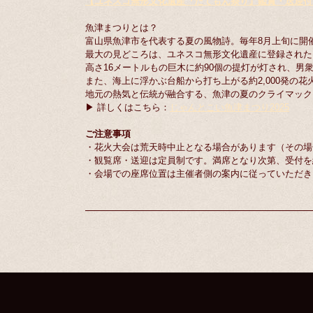
【ユネスコ無形文化遺産『たてもん祭り』鑑賞・送迎付
魚津まつりとは？
富山県魚津市を代表する夏の風物詩。毎年8月上旬に開
最大の見どころは、ユネスコ無形文化遺産に登録された
高さ16メートルもの巨木に約90個の提灯が灯され、
また、海上に浮かぶ台船から打ち上がる約2,000発の
地元の熱気と伝統が融合する、魚津の夏のクライマック
▶ 詳しくはこちら：
じゃんとこい魚津まつり2025
ご注意事項
・花火大会は荒天時中止となる場合があります（その場
・観覧席・送迎は定員制です。満席となり次第、受付を
・会場での座席位置は主催者側の案内に従っていただき