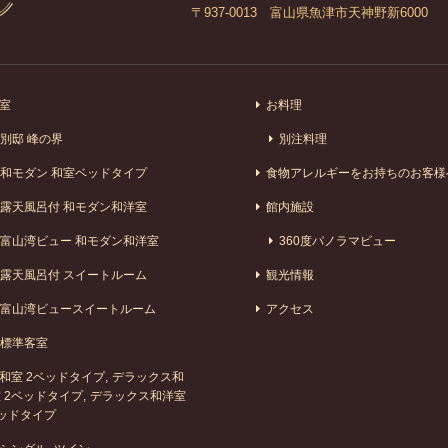
〒937-0013 富山県魚津市天神野新6000
室
お料理
別邸 峰の界
別注料理
和モダン 和室ベッドタイプ
食物アレルギーをお持ちのお客様
露天風呂付 和モダン和洋室
館内施設
富山湾ビュー 和モダン和洋室
360度パノラマビュー
露天風呂付 スイートルーム
観光情報
富山湾ビュースイートルーム
アクセス
標準客室
和室 2ベッドタイプ
デラックス和
 2ベッドタイプ
デラックス和洋室
ッドタイプ