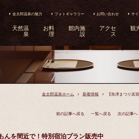
金太郎温泉の魅力
フォトギャラリー
お問い合わせ
サイ
天然温
お料
館内施
アクセ
観
泉
理
設
ス
金太郎温泉ホーム
新着情報
​【魚津まつり送
前の記事へ戻る
一覧へ戻る
次の記事へ
てもんを間近で！特別宿泊プラン販売中