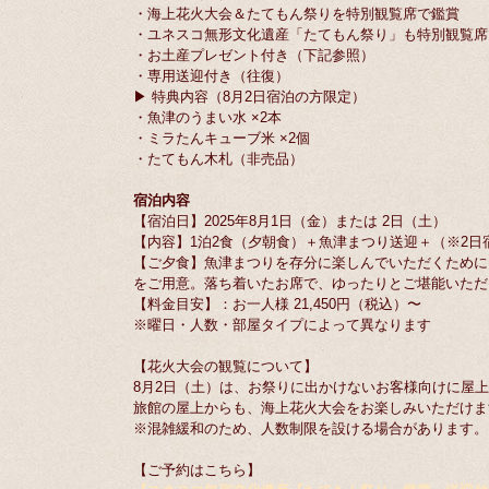
・海上花火大会＆たてもん祭りを特別観覧席で鑑賞
・ユネスコ無形文化遺産「たてもん祭り」も特別観覧席
・お土産プレゼント付き（下記参照）
・専用送迎付き（往復）
▶ 特典内容（8月2日宿泊の方限定）
・魚津のうまい水 ×2本
・ミラたんキューブ米 ×2個
・たてもん木札（非売品）
宿泊内容
【宿泊日】2025年8月1日（金）または 2日（土）
【内容】1泊2食（夕朝食）＋魚津まつり送迎＋（※2
【ご夕食】魚津まつりを存分に楽しんでいただくために、
をご用意。落ち着いたお席で、ゆったりとご堪能いただ
【料金目安】：お一人様 21,450円（税込）〜
※曜日・人数・部屋タイプによって異なります
【花火大会の観覧について】
8月2日（土）は、お祭りに出かけないお客様向けに屋
旅館の屋上からも、海上花火大会をお楽しみいただけま
※混雑緩和のため、人数制限を設ける場合があります。
【ご予約はこちら】