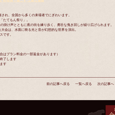
】松会席で過ごす
上質な湯旅
催され、全国から多くの来場者でにぎわいます。
「たてもん祭り」。
男衆の掛け声とともに夜の街を練り歩く、勇壮な曳き回しが繰り広げられます。
花火大会は、水面に映る光と音が幻想的な世界を演出。
スです。
合はプラン料金の一部返金があります）
終了します
ます
前の記事へ戻る
一覧へ戻る
次の記事へ