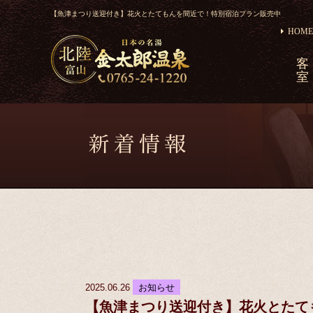
​【魚津まつり送迎付き】花火とたてもんを間近で！特別宿泊プラン販売中
HOME
客
室
2025.06.26
お知らせ
​【魚津まつり送迎付き】花火とた