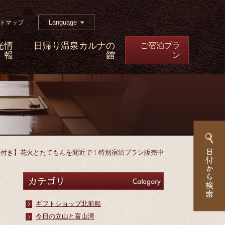
Language
トマップ
光情
日帰り温泉カルナの
ご宿泊プラ
報
館
ン
迎付き】花火とたてもんを間近で！特別宿泊プラン販売中
カテゴリ
Category
ギフトショップ北前船
今日の立山と富山湾